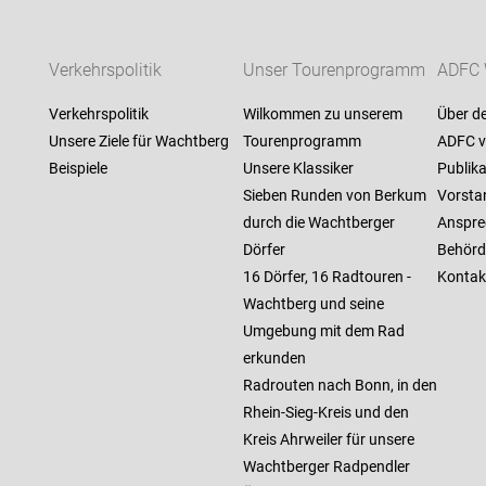
Verkehrspolitik
Unser Tourenprogramm
ADFC 
Verkehrspolitik
Wilkommen zu unserem
Über d
Unsere Ziele für Wachtberg
Tourenprogramm
ADFC v
Beispiele
Unsere Klassiker
Publik
Sieben Runden von Berkum
Vorsta
durch die Wachtberger
Anspre
Dörfer
Behörd
16 Dörfer, 16 Radtouren -
Kontak
Wachtberg und seine
Umgebung mit dem Rad
erkunden
Radrouten nach Bonn, in den
Rhein-Sieg-Kreis und den
Kreis Ahrweiler für unsere
Wachtberger Radpendler