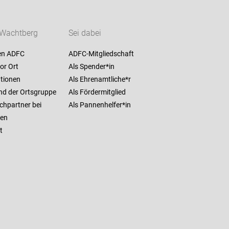
Wachtberg
Sei dabei
en ADFC
ADFC-Mitgliedschaft
or Ort
Als Spender*in
ationen
Als Ehrenamtliche*r
nd der Ortsgruppe
Als Fördermitglied
chpartner bei
Als Pannenhelfer*in
en
t