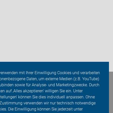
verwenden mit Ihrer Einwilligung Cookies und verarbeiten
onenbezogene Daten, um externe Medien (z.B. YouTube)
ubinden sowie für Analyse- und Marketingzwecke. Durch
ken auf ‚Alles akzeptieren‘ willigen Sie ein. Unter
stellungen‘ können Sie dies individuell anpassen. Ohne
 Zustimmung verwenden wir nur technisch notwendige
ies. Die Einwilligung können Sie jederzeit unter