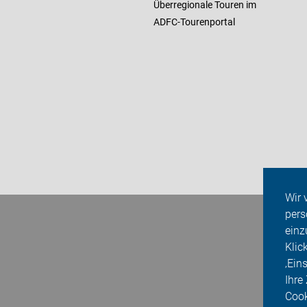
Überregionale Touren im
ADFC-Tourenportal
Wir 
pers
einz
Klic
‚Ein
Ihre
Cook